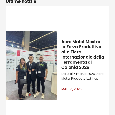
Ultime notizie
Acro Metal Mostra
la Forza Produttiva
alla Fiera
Internazionale della
Ferramenta di
Colonia 2026
Dal 3 al 6 marzo 2026, Acro
Metal Products Ltd. ha
partecipato come
espositore all'International
MAR 18, 2026
Hardware Fair di Colonia,
una delle aziende a livello
mondiale e amp; amp;
amp; amp; amp; amp;
amp; amp; amp; amp;