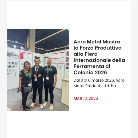
Acro Metal Mostra
la Forza Produttiva
alla Fiera
Internazionale della
Ferramenta di
Colonia 2026
Dal 3 al 6 marzo 2026, Acro
Metal Products Ltd. ha
partecipato come
espositore all'International
MAR 18, 2026
Hardware Fair di Colonia,
una delle aziende a livello
mondiale e amp; amp;
amp; amp; amp; amp;
amp; amp; amp; amp;
amp; amp; rsquo; Fiere di
settore leader per