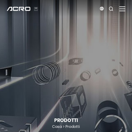


PRODOTTI
Casa
Prodotti