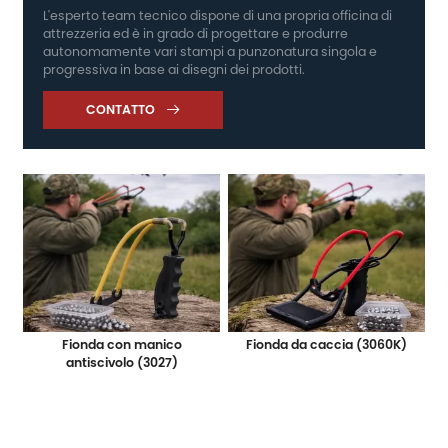
L'esperto team tecnico dispone di una propria officina di
attrezzeria ed è in grado di progettare e produrre
autonomamente vari stampi a punzonatura singola e
progressiva in base ai disegni dei prodotti.
CONTATTO

Fionda con manico
Fionda da caccia (3060K)
antiscivolo (3027)