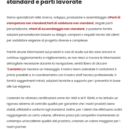
standard e parti lavorate
Siamo specializzati nella ricerca, sviluppo, produzione e assemblaggio di
Parti di
stampatura non standard
,
Parti di saldatura non standard
, singole parti
personalizzate, e
Parti di assemblaggio non standard
, e possiamo fornire
soluzioni personalizzate basate su disegni, campioni o requisiti tecnici dei clienti
per soddisfare esigenze di progetto diverse e complesse.
Poiché alcune informazioni sui prodotti e casi di studio sul sito sono ancora in
continuo aggiornamento e miglioramento, se non riesci a trovare le informazioni
dettagliate necessarie durante la navigazione, sentiti libero di cliccare
"
Contatto
"per lasciare un messaggio. Il nostro team aziendale ti contatterà il
prima possibile e, in coordinamento con il nostro staff tecnico professionale, ti
fornirà suggerimenti mirati, soluzioni tecniche e supporto per i preventivi in base
alle tue esigenze.
L'azienda ha ottenuto certificazioni come ISO 9001 e IATF 16949, e ha istituito un
rigoroso sistema di controllo qualità per garantire che i nostri prodotti siano
stabili, affidabili e conformi agli standard. Inoltre, per i clienti che effettuano ordini
raggiungendo un certo volume, offriremo prezzi più competitivi mantenendo al
contempo un'eccellente qualità del prodotto, creando un valore maggiore per i
nostri partner.