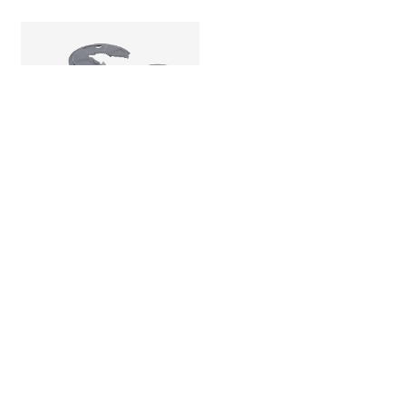
Rivestimento in polvere del
parafango e del sedile per il
SUV di lusso
1
2
3
4
5
6