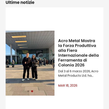
Ultime notizie
Acro Metal Mostra
la Forza Produttiva
alla Fiera
Internazionale della
Ferramenta di
Colonia 2026
Dal 3 al 6 marzo 2026, Acro
Metal Products Ltd. ha
partecipato come
espositore all'International
MAR 18, 2026
Hardware Fair di Colonia,
una delle aziende a livello
mondiale e amp; amp;
amp; amp; amp; amp;
amp; amp; amp; amp;