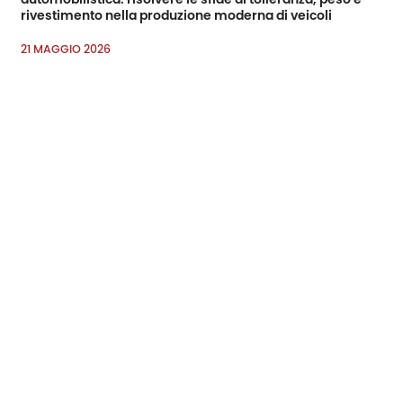
rivestimento nella produzione moderna di veicoli
21 MAGGIO 2026
Panoramica dei pezzi in metallo stampato non standard
14 MAGGIO 2026
Una guida tecnica completa ai materiali, processi e
produzione di precisione
8 MAGGIO 2026