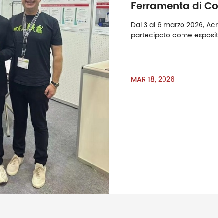
Ferramenta di Co
Dal 3 al 6 marzo 2026, Acr
partecipato come esposito
di Colonia, una delle azie
amp; amp; amp; amp; am
amp; rsquo; Fiere di sett
miglioramento domestic
MAR 18, 2026