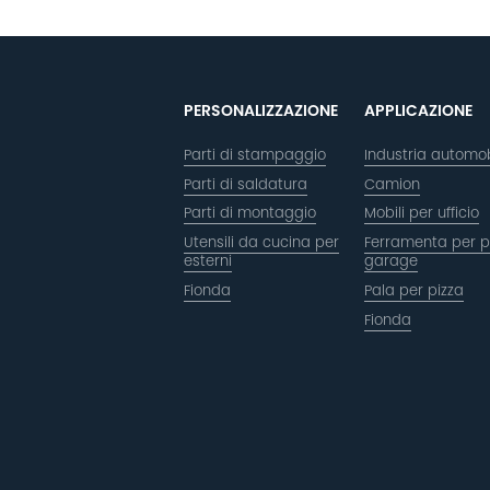
PERSONALIZZAZIONE
APPLICAZIONE
Parti di stampaggio
Industria automob
Parti di saldatura
Camion
Parti di montaggio
Mobili per ufficio
Utensili da cucina per
Ferramenta per p
esterni
garage
Fionda
Pala per pizza
Fionda