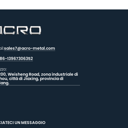
il:
sales7@acro-metal.com
86-13967306352
izzo:
200, Weisheng Road, zona industriale di
hou, città di Jiaxing, provincia di
iang.
CIATECI UN MESSAGGIO