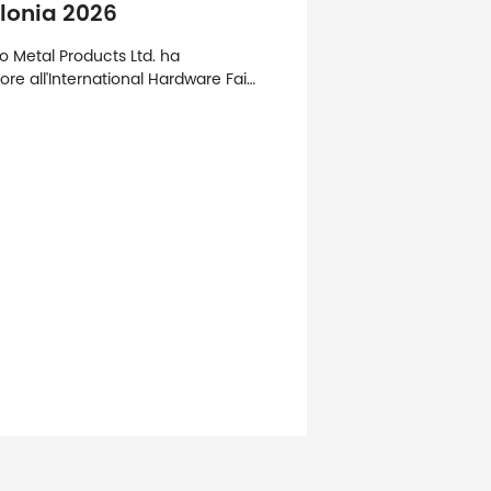
lonia 2026
o Metal Products Ltd. ha
re all'International Hardware Fair
nde a livello mondiale e amp;
p; amp; amp; amp; amp; amp;
ore leader per ferramenta e
o