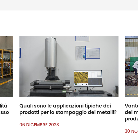
lità
Quali sono le applicazioni tipiche dei
Vanta
esso
prodotti per lo stampaggio dei metalli?
dei m
prod
06 DICEMBRE 2023
30 NO