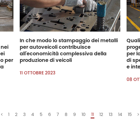
In che modo lo stampaggio dei metalli
Quali
 nei
per autoveicoli contribuisce
prog
ei
all'economicità complessiva della
per l
co per
produzione di veicoli
di sp
la
e int
11 OTTOBRE 2023
08 OT
1
2
3
4
5
6
7
8
9
10
11
12
13
14
15