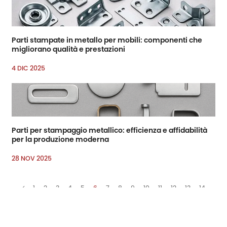
Parti stampate in metallo per mobili: componenti che
migliorano qualità e prestazioni
4 DIC 2025
Parti per stampaggio metallico: efficienza e affidabilità
per la produzione moderna
28 NOV 2025
1
2
3
4
5
6
7
8
9
10
11
12
13
14
15
16
17
18
19
20
21
22
23
24
25
26
27
28
29