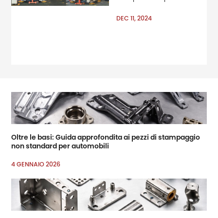
componenti e Amp; Amp;
mdash; Sono la base di
DEC 11, 2024
sistemi affidabili ed
efficienti in vari settori.
Dalla produzione
automobilistica alle
apparecchiature
industriali, queste parti
Oltre le basi: Guida approfondita ai pezzi di stampaggio
non standard per automobili
4 GENNAIO 2026