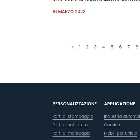
16 MARZO 2022
1
2
3
4
5
6
7
8
PERSONALIZZAZIONE
APPLICAZIONE
Parti di stampaggio
Industria automob
Parti di saldatura
Camion
Parti di montaggio
Mobili per ufficio