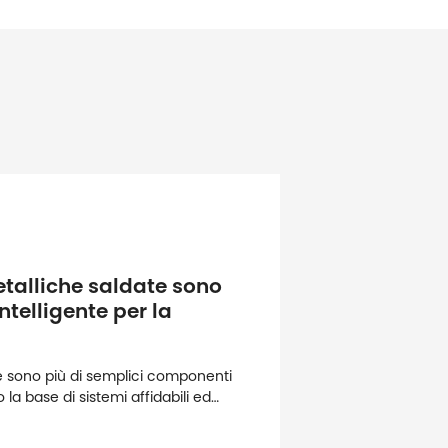
etalliche saldate sono
ntelligente per la
te sono più di semplici componenti
a base di sistemi affidabili ed
Dalla produzione automobilistica alle
i, queste parti