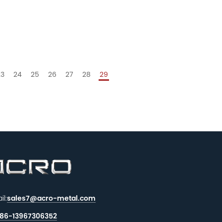
23
24
25
26
27
28
29
il:
sales7@acro-metal.com
86-13967306352