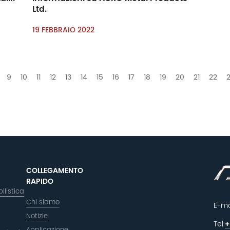
Ltd.
19 FEBBRAIO 2022
9
10
11
12
13
14
15
16
17
18
19
20
21
22
COLLEGAMENTO
RAPIDO
ilistica
Chi siamo
E-ma
Notizie
Tel:
+
Applicazione