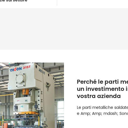
zie sul settore
Perché le parti m
un investimento i
vostra azienda
Le parti metalliche salda
e Amp; Amp; mdash; Sono l
efficienti in vari settori. 
apparecchiature industrial