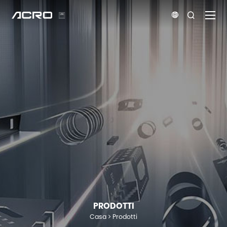


PRODOTTI
Casa
Prodotti