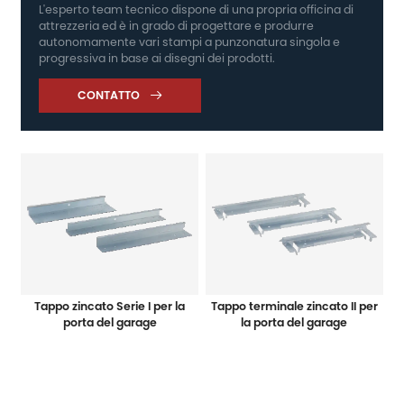
L'esperto team tecnico dispone di una propria officina di
attrezzeria ed è in grado di progettare e produrre
autonomamente vari stampi a punzonatura singola e
progressiva in base ai disegni dei prodotti.
CONTATTO

Tappo zincato Serie I per la
Tappo terminale zincato II per
porta del garage
la porta del garage