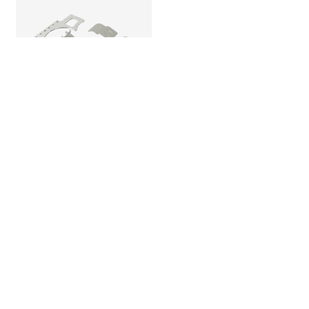
Pannello spesso in acciaio
inossidabile per sistema di
scarico automatico
1
2
3
4
5
6
Personalizzazione