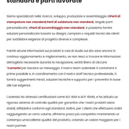
standard e parti lavorate
Siamo specializzati nella ricerca, sviluppo, produzione e assemblaggio di
Parti di
stampatura non standard
,
Parti di saldatura non standard
, singole parti
personalizzate, e
Parti di assemblaggio non standard
, e possiamo fornire
soluzioni personalizzate basate su disegni, campioni o requisiti tecnici dei clienti
per soddisfare esigenze di progetto diverse e complesse.
Poiché alcune informazioni sui prodotti e casi di studio sul sito sono ancora in
continuo aggiornamento e miglioramento, se non riesci a trovare le informazioni
dettagliate necessarie durante la navigazione, sentiti libero di cliccare
"
Contatto
"per lasciare un messaggio. Il nostro team aziendale ti contatterà il
prima possibile e, in coordinamento con il nostro staff tecnico professionale, ti
fornirà suggerimenti mirati, soluzioni tecniche e supporto per i preventivi in base
alle tue esigenze.
L'azienda ha ottenuto certificazioni come ISO 9001 e IATF 16949, e ha istituito un
rigoroso sistema di controllo qualità per garantire che i nostri prodotti siano
stabili, affidabili e conformi agli standard. Inoltre, per i clienti che effettuano ordini
raggiungendo un certo volume, offriremo prezzi più competitivi mantenendo al
contempo un'eccellente qualità del prodotto, creando un valore maggiore per i
nostri partner.