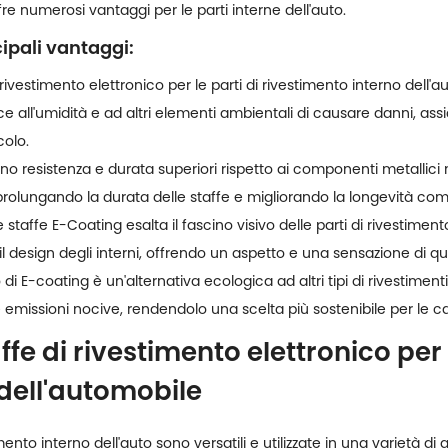
fre numerosi vantaggi per le parti interne dell'auto.
ipali vantaggi:
 rivestimento elettronico per le parti di rivestimento interno dell'a
sce all'umidità e ad altri elementi ambientali di causare danni, a
colo.
no resistenza e durata superiori rispetto ai componenti metallici non
 prolungando la durata delle staffe e migliorando la longevità comp
le staffe E-Coating esalta il fascino visivo delle parti di rivestimento
il design degli interni, offrendo un aspetto e una sensazione di qu
 di E-coating è un'alternativa ecologica ad altri tipi di rivestimenti 
e emissioni nocive, rendendolo una scelta più sostenibile per le c
ffe di rivestimento elettronico per 
 dell'automobile
mento interno dell'auto sono versatili e utilizzate in una varietà di