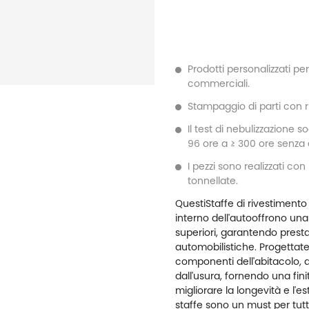
Prodotti personalizzati per 
commerciali.
Stampaggio di parti con r
Il test di nebulizzazione so
96 ore a ≥ 300 ore senza 
I pezzi sono realizzati c
tonnellate.
Questi
Staffe di rivestimento 
interno dell'auto
offrono una
superiori, garantendo presta
automobilistiche. Progettat
componenti dell'abitacolo,
dall'usura, fornendo una finitu
migliorare la longevità e l'es
staffe sono un must per tutt