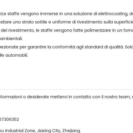
:
Le staffe vengono immerse in una soluzione di elettrocoating, d
itare uno strato sottile e uniforme di rivestimento sulla superfici
del rivestimento, le staffe vengono fatte polimerizzare in un forno
 ambientali.
spezionate per garantire la conformità agli standard di qualità. So
lle automobili.
nformazioni o desiderate mettervi in contatto con il nostro team, 
67306352
 Industrial Zone, Jiaxing City, Zhejiang.