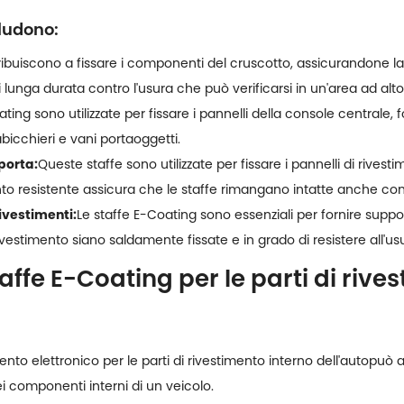
cludono:
buiscono a fissare i componenti del cruscotto, assicurandone la st
 lunga durata contro l'usura che può verificarsi in un'area ad alto
ating sono utilizzate per fissare i pannelli della console centrale
icchieri e vani portaoggetti.
porta:
Queste staffe sono utilizzate per fissare i pannelli di rivest
imento resistente assicura che le staffe rimangano intatte anche c
rivestimenti:
Le staffe E-Coating sono essenziali per fornire support
ivestimento siano saldamente fissate e in grado di resistere all'us
affe E-Coating per le parti di rive
mento elettronico per le parti di rivestimento interno dell'auto
può a
dei componenti interni di un veicolo.