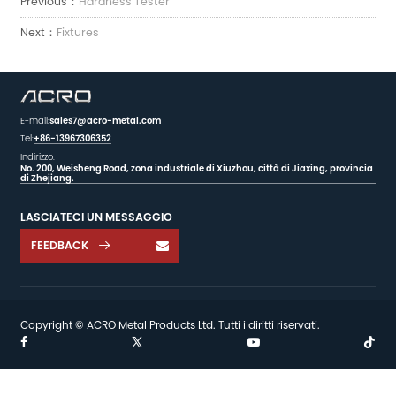
Previous：
Hardness Tester
Next：
Fixtures
E-mail:
sales7@acro-metal.com
Tel:
+86-13967306352
Indirizzo:
No. 200, Weisheng Road, zona industriale di Xiuzhou, città di Jiaxing, provincia
di Zhejiang.
LASCIATECI UN MESSAGGIO
FEEDBACK

Copyright © ACRO Metal Products Ltd. Tutti i diritti riservati.

