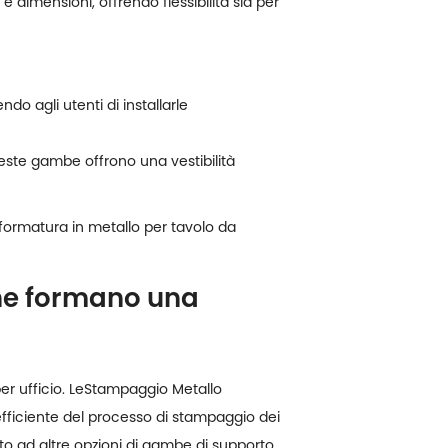
 e dimensioni, offrendo flessibilità sia per
o agli utenti di installarle
ueste gambe offrono una vestibilità
 formatura in metallo per tavolo da
che formano una
r ufficio. Le
Stampaggio Metallo
fficiente del processo di stampaggio dei
petto ad altre opzioni di gambe di supporto.