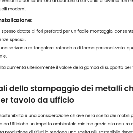
o versatilità consente loro di adattarsi a scrivanie di diverse forme
uelli moderni.
nstallazione:
pesso dotate di fori preforati per un facile montaggio, consentend
ze speciali.
di una scrivania rettangolare, rotonda o di forma personalizzata, q
nie.
bilità aumenta ulteriormente il valore della gamba di supporto per
li dello stampaggio dei metalli 
r tavolo da ufficio
tenibilità è una considerazione chiave nella scelta dei mobili pe
 da Ufficio
ha un impatto ambientale minimo grazie alla natura e
idotta produzione di rifiuti lo rendono una scelta più sostenibile ris