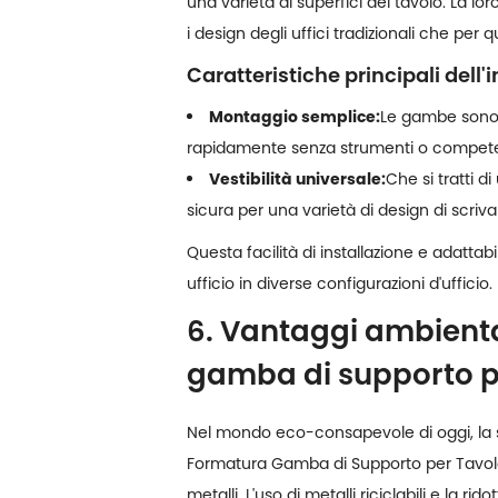
una varietà di superfici del tavolo. La lor
i design degli uffici tradizionali che per q
Caratteristiche principali dell'i
Montaggio semplice:
Le gambe sono s
rapidamente senza strumenti o competen
Vestibilità universale:
Che si tratti 
sicura per una varietà di design di scriva
Questa facilità di installazione e adatta
ufficio in diverse configurazioni d'ufficio.
6. Vantaggi ambienta
gamba di supporto pe
Nel mondo eco-consapevole di oggi, la sos
Formatura Gamba di Supporto per Tavolo
metalli. L'uso di metalli riciclabili e la r