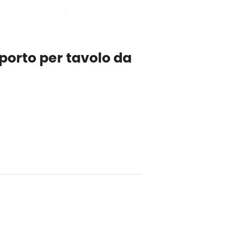
SELEZIONA LINGUA

IONE
VANTAGGI
CONTATTATECI
orto per tavolo da