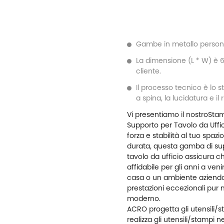
Gambe in metallo personal
La dimensione (L * W) è 
cliente.
Il processo tecnico è lo s
a spina, la lucidatura e il
Vi presentiamo il nostro
Stam
Supporto per Tavolo da Uffi
forza e stabilità al tuo spazi
durata, questa gamba di sup
tavolo da ufficio assicura c
affidabile per gli anni a veni
casa o un ambiente azienda
prestazioni eccezionali pu
moderno.
ACRO progetta gli utensili/s
realizza gli utensili/stampi ne