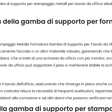
 di supporto per stampaggio metalli per tavolo da ufficio ideale
za della gamba di supporto per for
ampaggio Metallo Formatura Gamba di Supporto per Tavolo da Uf
ipicamente l'acciaio o un altro materiale robusto, garantendo ch
diana. Che si tratti di una scrivania da ufficio con più monitor, sca
olo da ufficio può sopportare il peso e mantenere stabile la scriv
 il tavolo dell'ufficio, assicurando che rimanga in piano anche co
costruita riduce la necessità di frequenti sostituzioni, risparmi
esistenti alla corrosione e ad altri danni che possono verificarsi nei 
ella gamba di supporto per stampa