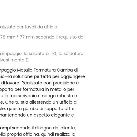
izzate per tavoli da ufficio.
678 mm * 77 mm secondo il requisito del
tampaggio, la saldatura TIG, la saldatura
 rivestimento E.
paggio Metallo Formatura Gamba di
cio
—la soluzione perfetta per aggiungere
o di lavoro. Realizzata con precisione e
porto per formatura in metallo per
he la tua scrivania rimanga robusta e
re. Che tu stia allestendo un ufficio a
le, questa gamba di supporto offre
r mantenendo un aspetto elegante e
tampi secondo il disegno del cliente,
lla propria officina, quindi realizza la