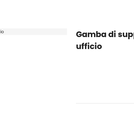
Casa
Prodotti
CHI SIAMO
PRODOTTI
NOTIZIE
APPLICAZ
Gamba di supp
ufficio