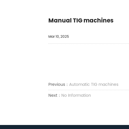
Manual TIG machines
Mar 10, 2025
Previous：
Automatic TIG machines
Next：
No Information