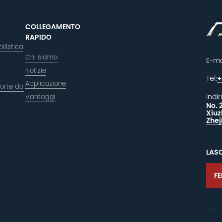
COLLEGAMENTO
RAPIDO
ilistica
Chi siamo
E-ma
Notizie
Tel:
+
Applicazione
orte da
Indir
Vantaggi
No. 
Xiuz
Zhej
LAS
F