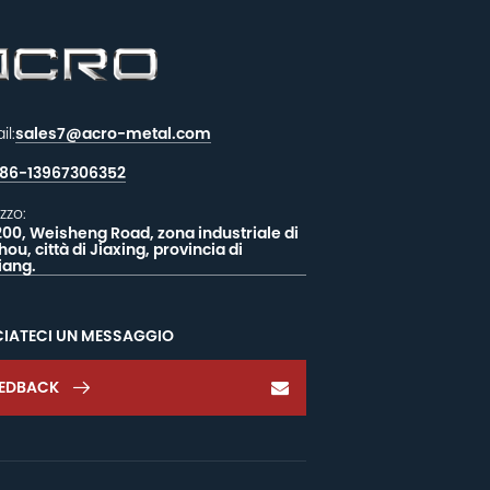
il:
sales7@acro-metal.com
86-13967306352
izzo:
200, Weisheng Road, zona industriale di
hou, città di Jiaxing, provincia di
iang.
CIATECI UN MESSAGGIO
EEDBACK
