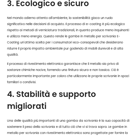
3. Ecologico e sicuro
Nel mondo odierno attento all'ambiente, la sostenibilità gioca un ruolo
significativo nelle decisioni di acquisto. Il processo di e-coating è più ecologico
rispetto ai metodi di verniciatura tradizionali, in quanto produce meno inquinanti
e utilizza meno energia. Questo rende le gambe in metallo per scrivania E-
Coating un'ottima scelta per i consumatori eco-consapevoli che desiderano
ridurre il proprio impatto ambientale pur godendo di mobili durevoli e di alta
qualità.
Il processo di rivestimento elettronico garantisce che il metallo sia privo di
sostanze chimiche nocive, fornendo una finitura sicura e non tossica. Ciò è
particolarmente importante per coloro che utilizzano le proprie scrivanie in spazi
familiari o condivisi.
4. Stabilità e supporto
migliorati
Una delle qualità più importanti di una gamba da scrivania è la sua capacità di
sostenere il peso della scrivania e di tutto ciò che vi si trova sopra. Le gambe in
metallo per scrivania con rivestimento elettronico sono progettate per fornire la