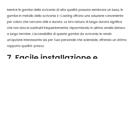
Mentre le gambe della scrivania di alta qualità possono sembrare un lusso, le
gambe in metallo della scrivania E-Coating offrono una soluzione conveniente
per coloro che cercano stile e durata. La loro natura di lunga durata significa
che non dovrai sostituirli frequentemente, risparmiando in ultima analisi denaro
a lungo termine. L'accessibilità di queste gambe da scrivania le rende
un'opzione interessante sia per l'uso personale che aziendale, offrendo un ottimo
rapporto qualità-prezzo.
7. Facile installazione e
opzioni di personalizzazione
Gambe in metallo per scrivania E-Coating
sono progettati pensando alla facilità
di installazione. Con istruzioni chiare e tutto l'hardware necessario incluso,
l'installazione della tua nuova scrivania è un processo rapido e senza problemi.
Sia che tu stia assemblando una scrivania da zero o sostituendo vecchie
gambe, queste gambe in metallo possono essere installate con il minimo sforzo.
Molti produttori offrono opzioni di personalizzazione, consentendoti di scegliere
tra varie dimensioni, finiture e stili di gambe. Questa flessibilità ti assicura di
poter creare una scrivania che si adatti perfettamente alle tue esigenze e al tuo