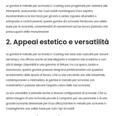
Le gambe in metallo per scrivania E-Coating sono progettate per resistere alle
intemperie, assicurando che i tuoi mobili mantengano il loro aspetto
incontaminato e la loro forza per gli anni a venire. Esposte all'umidità o
sottoposte a carichi pesanti, queste gambe da scrivania forniscono una solida
base per la scrivania, consentendoti di concentrarti sul tuo lavoro piuttosto che
preoccuparti della manutenzione.
2. Appeal estetico e versatilità
Le gambe in metallo per scrivania E-Coating non sono solo costruite per durare
nel tempo, ma offrono anche un look elegante e moderno che si adatta a vari
stili di design. Disponibili in una gamma di finiture, tra cui opaco, lucido e
testurizzato, queste gambe possono integrarsi perfettamente con qualsiasi
arredamento dello spazio di lavoro. Che tu stia cercando uno stile industriale,
contemporaneo o minimalista, le gambe in metallo per scrivania con
rivestimento E possono elevare l'aspetto visivo della tua scrivania.
La loro versatilità si estende anche a diverse configurazioni di scrivanie. Che tu
abbia bisogno di una scrivania piccola e compatta per uso personale o di una
grande scrivania direzionale per il tuo ufficio,
Gambe in metallo per scrivania E-
Coating
fornire una solida base per tutti i tipi di mobili.