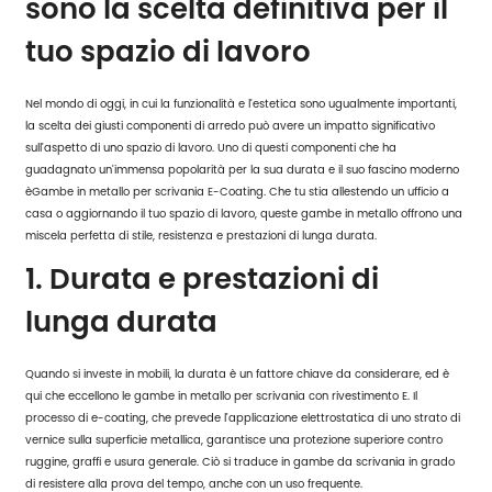
sono la scelta definitiva per il
tuo spazio di lavoro
Nel mondo di oggi, in cui la funzionalità e l'estetica sono ugualmente importanti,
la scelta dei giusti componenti di arredo può avere un impatto significativo
sull'aspetto di uno spazio di lavoro. Uno di questi componenti che ha
guadagnato un'immensa popolarità per la sua durata e il suo fascino moderno
è
Gambe in metallo per scrivania E-Coating
. Che tu stia allestendo un ufficio a
casa o aggiornando il tuo spazio di lavoro, queste gambe in metallo offrono una
miscela perfetta di stile, resistenza e prestazioni di lunga durata.
1. Durata e prestazioni di
lunga durata
Quando si investe in mobili, la durata è un fattore chiave da considerare, ed è
qui che eccellono le gambe in metallo per scrivania con rivestimento E. Il
processo di e-coating, che prevede l'applicazione elettrostatica di uno strato di
vernice sulla superficie metallica, garantisce una protezione superiore contro
ruggine, graffi e usura generale. Ciò si traduce in gambe da scrivania in grado
di resistere alla prova del tempo, anche con un uso frequente.