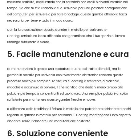
massima stabilità, assicurando che la scrivania non oscilli o diventi instabile nel
tempo. Sia che tu stia usando la tua scrivania per una pesante configurazione
del computer, per scrivere o per fare bricolage, queste gambe offrono la forza
necessaria per tenere tutto in modo sicuro.
Con la loro costruzione robusta,
Gambe in metallo per scrivania E-
Coating
Fornisci una base affidabile che garantisca che il tuo spazio di lavoro
rimanga funzionale e sicuro.
5. Facile manutenzione e cura
La manutenzione è spesso una seccatura quando si tratta di mobili, ma le
gambe in metallo per scrivania con rivestimento elettronico rendono questo
processo molto più semplice. La finitura e-coating è resistente a macchie,
macchie e accumulo di polvere, il che significa che dedichi meno tempo alla
pulizia e più tempo a concentrarti sul tuo lavoro. Una semplice pulizia è di solito
sufficiente per mantenere queste gambe fresche e nuove.
a differenza delle tradizionali finiture in metallo che potrebbero richiedere ritocchi
regolari, le gambe in metallo per scrivania E-Coating mantengono il loro aspetto
elegante senza richiedere una manutenzione costante.
6. Soluzione conveniente