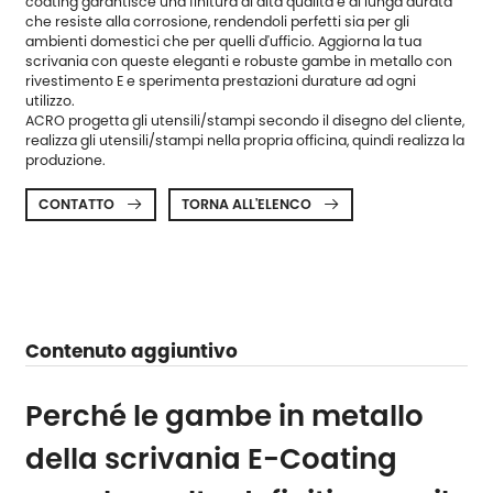
coating garantisce una finitura di alta qualità e di lunga durata
che resiste alla corrosione, rendendoli perfetti sia per gli
ambienti domestici che per quelli d'ufficio. Aggiorna la tua
scrivania con queste eleganti e robuste gambe in metallo con
rivestimento E e sperimenta prestazioni durature ad ogni
utilizzo.
ACRO progetta gli utensili/stampi secondo il disegno del cliente,
realizza gli utensili/stampi nella propria officina, quindi realizza la
produzione.
CONTATTO
TORNA ALL'ELENCO


Contenuto aggiuntivo
Perché le gambe in metallo
della scrivania E-Coating