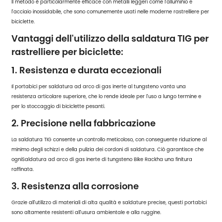
Il metodo è particolarmente efficace con metalli leggeri come l'alluminio e
l'acciaio inossidabile, che sono comunemente usati nelle moderne rastrelliere per
biciclette.
Vantaggi dell'utilizzo della saldatura TIG per
rastrelliere per biciclette:
1. Resistenza e durata eccezionali
Il portabici per saldatura ad arco di gas inerte al tungsteno vanta una
resistenza articolare superiore, che lo rende ideale per l'uso a lungo termine e
per lo stoccaggio di biciclette pesanti.
2. Precisione nella fabbricazione
La saldatura TIG consente un controllo meticoloso, con conseguente riduzione al
minimo degli schizzi e della pulizia dei cordoni di saldatura. Ciò garantisce che
ogni
Saldatura ad arco di gas inerte di tungsteno Bike Rack
ha una finitura
raffinata.
3. Resistenza alla corrosione
Grazie all'utilizzo di materiali di alta qualità e saldature precise, questi portabici
sono altamente resistenti all'usura ambientale e alla ruggine.