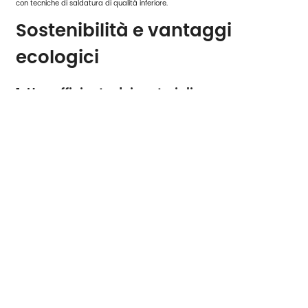
con tecniche di saldatura di qualità inferiore.
Sostenibilità e vantaggi
ecologici
1. Uso efficiente dei materiali
La saldatura TIG crea rifiuti minimi, rendendo il portabici per saldatura ad arco
di gas inerte al tungsteno una scelta più ecologica.
2. Ciclo di vita più lungo
Grazie alla sua robustezza e resistenza alla corrosione, il prodotto ha una durata
notevolmente prolungata.
3. Riciclabilità
Molti componenti del portabiciclette per saldatura ad arco di gas inerte al
tungsteno sono riciclabili e supportano un'infrastruttura urbana sostenibile.