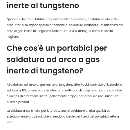
inerte al tungsteno
Quando si tratta di fabbricare portabiciclette resistenti, affidabili ed eleganti, i
produttori si rivolgono spesso a tecniche di saldatura avanzate. La saldatura ad
arco di gas inerte al tungsteno (saldatura TIG) si distingue come la scelta
migliore.
Che cos'è un portabici per
saldatura ad arco a gas
inerte di tungsteno?
A
Saldatura ad arco di gas inerte di tungsteno Bike Rack
è costruito utilizzando la
saldatura TIG, un metodo che utilizza un elettrodo di tungsteno non consumabile
e un gas di protezione inerte (solitamente argon) per produrre una saldatura
pulita e precisa.
La saldatura TIG è nota per la produzione di saldature di alta qualità ed
esteticamente gradevoli, che la rendono ideale per i telai dei portabiciclette a
vista.