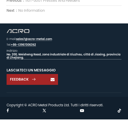
Previous：
110T~300T Presses And Feeders
Next：
No Information
E-mail:
sales7@acro-metal.com
Tel:
+86-13967306352
Indirizzo:
No. 200, Weisheng Road, zona industriale di Xiuzhou, città di Jiaxing, provincia
di Zhejiang.
LASCIATECI UN MESSAGGIO
FEEDBACK

Copyright © ACRO Metal Products Ltd. Tutti i diritti riservati.

